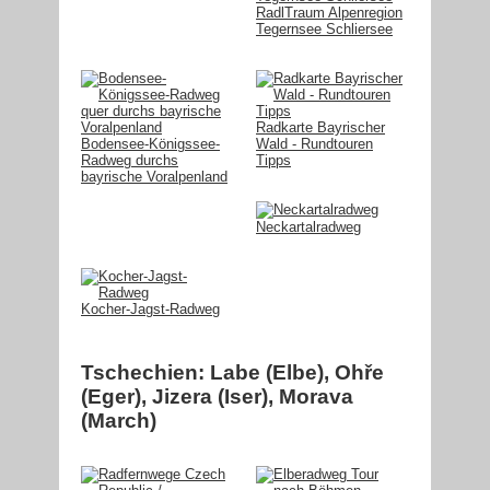
RadlTraum Alpenregion
Tegernsee Schliersee
Radkarte Bayrischer
Bodensee-Königssee-
Wald - Rundtouren
Radweg durchs
Tipps
bayrische Voralpenland
Neckartalradweg
Kocher-Jagst-Radweg
Tschechien: Labe (Elbe), Ohře
(Eger), Jizera (Iser), Morava
(March)