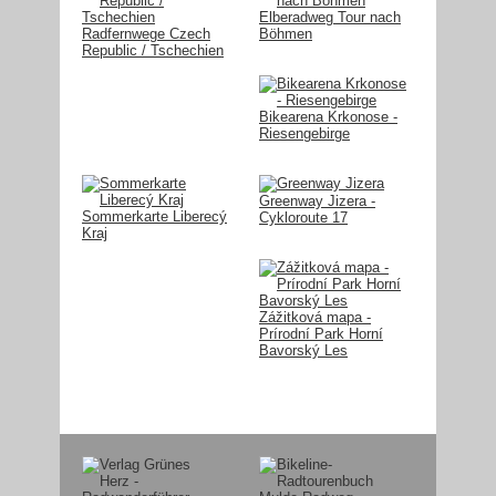
Elberadweg Tour nach
Radfernwege Czech
Böhmen
Republic / Tschechien
Bikearena Krkonose -
Riesengebirge
Greenway Jizera -
Sommerkarte Liberecý
Cykloroute 17
Kraj
Zážitková mapa -
Prírodní Park Horní
Bavorský Les