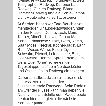
Kyffhäuser-Radweg, Holunder-Radweg,
Telegraphen-Radweg, Kanonenbahn-
Radweg, Gurken-Radweg, Börde-
Hamster-Radweg und die Kohle-Dampf-
Licht-Route oder kurze Tagestouren.
Außerdem haben wir Foto-Berichte von
mehrtägigen Urlaubs-Radwanderungen
an den Flüssen Donau, Lech, Main,
Tauber, Altmühl, Ludwig-Donau-Main-
Kanal, Fränkische Saale, Wern, Rhein,
Saar, Mosel, Neckar, Kocher-Jagst, Lahn,
Ruhr, Weser, Werra, Fulda, Eger,
Schwalm, Diemel, Leine, Lippe, Ems,
Oder-Neiße, Dahme, Spree, Pleiße, Ilm,
Gera, Eger (Ohře) sowie einige
Tagesetappen auf dem Nordseeküsten-
und Ostseeküsten-Radweg einbezogen.
Da wir am Elberadweg zu Hause sind,
interessieren uns besonders
flussbegleitende Radwege. Beim Radeln
am Ufer der Flüsse kann man neben viel
Natur vielleicht Schiffe oder Paddelboote
beobachten und gleich die nächste
Kanutour planen.