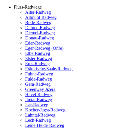
Fluss-Radwege
Aller-Radweg
Altmühl-Radweg
Bode-Radweg
Dahme-Radweg
Diemel-Radweg
Donau-Radweg
Eder-Radweg
Eger-Radweg (Ohře)
Elbe-Radweg
Elster-Radweg
Ems-Radweg
Fränkische-Saale-Radweg
Fuhne-Radweg
Fulda-Radweg
Gera-Radweg
Greenway Jizera
Havel-Radweg
Ilmtal-Radweg
Isar-Radweg
Kocher-Jagst-Radweg
Lahntal-Radweg
Lech-Radweg
Leine-Heide-Radweg