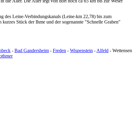
 die Aller. Die Aller legt von dort noch ca 65 km bis zur Weser
ng des Leine-Verbindungskanals (Leine-km 22,78) bis zum
n kurzes Stück der Ihme und der sogenannte "Schnelle Graben"
nbeck
-
Bad Gandersheim
-
Freden
-
Wispenstein
-
Alfeld
- Wettensen
othmer