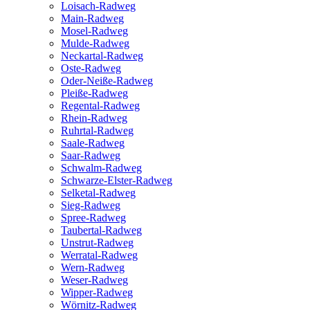
Loisach-Radweg
Main-Radweg
Mosel-Radweg
Mulde-Radweg
Neckartal-Radweg
Oste-Radweg
Oder-Neiße-Radweg
Pleiße-Radweg
Regental-Radweg
Rhein-Radweg
Ruhrtal-Radweg
Saale-Radweg
Saar-Radweg
Schwalm-Radweg
Schwarze-Elster-Radweg
Selketal-Radweg
Sieg-Radweg
Spree-Radweg
Taubertal-Radweg
Unstrut-Radweg
Werratal-Radweg
Wern-Radweg
Weser-Radweg
Wipper-Radweg
Wörnitz-Radweg