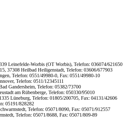
7339 Leinefelde-Worbis (OT Worbis), Telefon: 036074/621650
 15, 37308 Heilbad Heiligenstadt, Telefon: 03606/677903
tingen, Telefon: 0551/49980-0, Fax: 0551/49980-10
annover, Telefon: 0511/12345111
81 Bad Gandersheim, Telefon: 05382/73700
Neustadt am Rübenberge, Telefon: 050330/95010
21335 Lüneburg, Telefon: 01805/200705, Fax: 04131/42606
fon: 05191/828282
Schwarmstedt, Telefon: 05071/8090, Fax: 05071/912557
mstedt, Telefon: 05071/8688, Fax: 05071/809-89