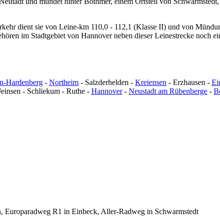
Neutadt und mündet hinter Bothmer, einem Ortsteil von Schwarmstedt, in
kehr dient sie von Leine-km 110,0 - 112,1 (Klasse II) und von Mündu
hören im Stadtgebiet von Hannover neben dieser Leinestrecke noch ei
n-Hardenberg
-
Northeim
- Salzderhelden -
Kreiensen
- Erzhausen -
Ei
Jeinsen - Schliekum - Ruthe -
Hannover
-
Neustadt am Rübenberge
-
B
n, Europaradweg R1 in Einbeck, Aller-Radweg in Schwarmstedt