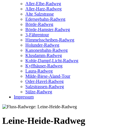
Aller-Elbe-Radweg
Aller-Harz-Radweg
Alte Salzstrasse
Ederseebahn-Radweg
Börde-Radweg
Börde-Hamster-Radweg
3-Fährentour
Himmelsscheiben-Radweg
Holunder-Radweg
Kanonenbahn-Radweg
Klusdamm-Radweg
Kohle-Dampf-Licht-Radweg
Kyffhäuser-Radweg
Laura-Radweg
Milde-Biese-Aland-Tour
Oder-Havel-Radweg
Salzstrassen-Radweg
Sülze-Radweg
Impressum
Leine-Heide-Radweg