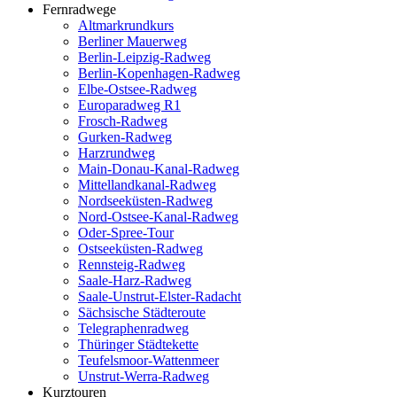
Fernradwege
Altmarkrundkurs
Berliner Mauerweg
Berlin-Leipzig-Radweg
Berlin-Kopenhagen-Radweg
Elbe-Ostsee-Radweg
Europaradweg R1
Frosch-Radweg
Gurken-Radweg
Harzrundweg
Main-Donau-Kanal-Radweg
Mittellandkanal-Radweg
Nordseeküsten-Radweg
Nord-Ostsee-Kanal-Radweg
Oder-Spree-Tour
Ostseeküsten-Radweg
Rennsteig-Radweg
Saale-Harz-Radweg
Saale-Unstrut-Elster-Radacht
Sächsische Städteroute
Telegraphenradweg
Thüringer Städtekette
Teufelsmoor-Wattenmeer
Unstrut-Werra-Radweg
Kurztouren