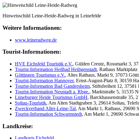
Hinweisschild Leine-Heide-Radweg in Leinefelde
Weitere Informationen:
www.leineradweg.de
Tourist-Informationen:
HVE Eichsfeld Touristik e.V.
, Gülden Creutz, Rossmarkt 3, 3
Tourist-Information Heilbad Heiligenstadt
, Rathaus Marktplatz
Göttingen Tourismus e.V.
, Altes Rathaus, Markt 9, 37073 Göt
Tourist-Information Hannover
, Ernst-August-Platz 8, 30159 H
Tourist-Information Bad Gandersheim
, Stiftsfreiheit 12, 375
Tourist-Information Neustadt a. Rbge.
, Marktstraße 5, 31535 
Lüneburger Heide Tourismus GmbH
, Barckhausenstraße 35, 
Soltau-Touristik
, Am Alten Stadtgraben 3, 29614 Soltau, Tele
Zweckverband Aller-Leine-Tal
, Am Markt 1, Rathaus, 29690 
Tourist-Information Schwarmstedt
, Am Markt 1, 29690 Schwar
Landkreise:
Landkreis Eichsfeld