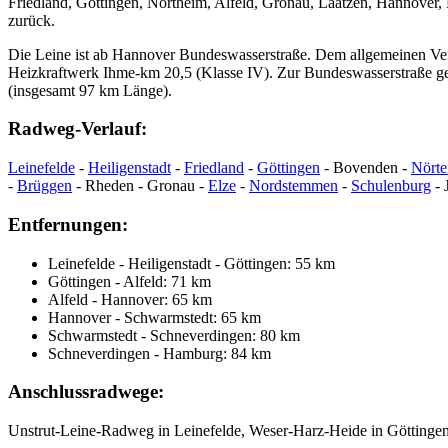
Friedland, Göttingen, Northeim, Alfeld, Gronau, Laatzen, Hannover, 
zurück.
Die Leine ist ab Hannover Bundeswasserstraße. Dem allgemeinen Ver
Heizkraftwerk Ihme-km 20,5 (Klasse IV). Zur Bundeswasserstraße ge
(insgesamt 97 km Länge).
Radweg-Verlauf:
Leinefelde
-
Heiligenstadt
-
Friedland
-
Göttingen
- Bovenden -
Nörte
-
Brüggen
- Rheden - Gronau -
Elze
-
Nordstemmen
-
Schulenburg
- 
Entfernungen:
Leinefelde - Heiligenstadt - Göttingen: 55 km
Göttingen - Alfeld: 71 km
Alfeld - Hannover: 65 km
Hannover - Schwarmstedt: 65 km
Schwarmstedt - Schneverdingen: 80 km
Schneverdingen - Hamburg: 84 km
Anschlussradwege:
Unstrut-Leine-Radweg in Leinefelde, Weser-Harz-Heide in Göttinge