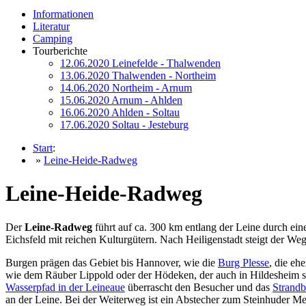
Informationen
Literatur
Camping
Tourberichte
12.06.2020 Leinefelde - Thalwenden
13.06.2020 Thalwenden - Northeim
14.06.2020 Northeim - Arnum
15.06.2020 Arnum - Ahlden
16.06.2020 Ahlden - Soltau
17.06.2020 Soltau - Jesteburg
Start
:
»
Leine-Heide-Radweg
Leine-Heide-Radweg
Der
Leine-Radweg
führt auf ca. 300 km entlang der Leine durch ein
Eichsfeld mit reichen Kulturgütern. Nach Heiligenstadt steigt der W
Burgen prägen das Gebiet bis Hannover, wie die
Burg Plesse
, die e
wie dem Räuber Lippold oder der Hödeken, der auch in Hildesheim se
Wasserpfad in der Leineaue
überrascht den Besucher und das
Strand
an der Leine. Bei der Weiterweg ist ein Abstecher zum Steinhuder 