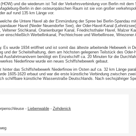
(HOW) und die wiederum ist Teil der Verkehrsverbindung von Berlin mit dem 
agdeburg-Berlin in den osteuropäischen Raum ist sie von großer verkehrspo
er auf rund 135 km Länge vor.
elche die Untere Havel ab der Einmündung der Spree bei Berlin-Spandau mit 
dauer Havel (Nieder Neuendorfer See), der Oder-Havel-Kanal (Lehnitzsee),
, Veltener Stichkanal, Oranienburger Kanal, Friedrichsthaler Havel, Malzer
 einschließlich Werbellinkanal, Pechteichsee und Werbellinsee, Wriezener A
w
. Es wurde 1934 eröffnet und ist somit das älteste arbeitende Hebewerk in 
g und der Scheitelhaltung, dem am höchsten gelegenen Teilstück des Oder-Ha
d Ausfahrtmanövern benötigt ein Einzelschiff ca. 20 Minuten für die Durchfahr
ewerkes Niederfinow wurde ein neues Schiffshebewerk gebaut.
z hinter das Schiffshebewerk Niederfinow im Osten auf ca. 32 km Länge para
urde 1605-1620 erbaut und war die erste künstliche Verbindung zwischen zwei
och schiffbare künstliche Wasserstraße Deutschlands. Nach sechsjähriger Spe
erpenschleuse -
Liebenwalde
-
Zehdenick
dweg