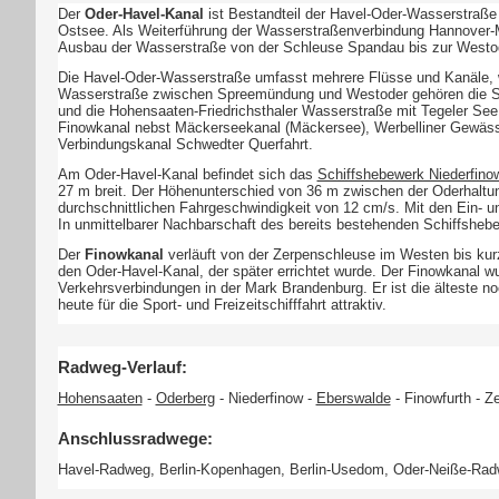
Der
Oder-Havel-Kanal
ist Bestandteil der Havel-Oder-Wasserstraße 
Ostsee. Als Weiterführung der Wasserstraßenverbindung Hannover-M
Ausbau der Wasserstraße von der Schleuse Spandau bis zur Westod
Die Havel-Oder-Wasserstraße umfasst mehrere Flüsse und Kanäle, w
Wasserstraße zwischen Spreemündung und Westoder gehören die Span
und die Hohensaaten-Friedrichsthaler Wasserstraße mit Tegeler See
Finowkanal nebst Mäckerseekanal (Mäckersee), Werbelliner Gewässer
Verbindungskanal Schwedter Querfahrt.
Am Oder-Havel-Kanal befindet sich das
Schiffshebewerk Niederfino
27 m breit. Der Höhenunterschied von 36 m zwischen der Oderhaltun
durchschnittlichen Fahrgeschwindigkeit von 12 cm/s. Mit den Ein- un
In unmittelbarer Nachbarschaft des bereits bestehenden Schiffsheb
Der
Finowkanal
verläuft von der Zerpenschleuse im Westen bis kur
den Oder-Havel-Kanal, der später errichtet wurde. Der Finowkanal w
Verkehrsverbindungen in der Mark Brandenburg. Er ist die älteste n
heute für die Sport- und Freizeitschifffahrt attraktiv.
Radweg-Verlauf:
Hohensaaten
-
Oderberg
- Niederfinow -
Eberswalde
- Finowfurth - Z
Anschlussradwege:
Havel-Radweg, Berlin-Kopenhagen, Berlin-Usedom, Oder-Neiße-Ra