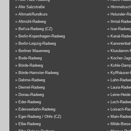
»
Alte Salzstraße
»
Himmelssch
»
AltmarkRundkurs
»
Holunder-R
»
Altmühl-Radweg
»
Ilmtal-Radw
»
Bečva-Radweg (CZ)
»
Isar-Radwe
»
Berlin-Kopenhagen-Radweg
»
Kanal-Radw
»
Berlin-Leipzig-Radweg
»
Kanonenba
»
Berliner Mauerweg
»
Klusdamm-
»
Bode-Radweg
»
Kocher-Jag
»
Börde-Radweg
»
Kohle-Damp
»
Börde-Hamster-Radweg
»
Kyffhäuser
»
Dahme-Radweg
»
Lahn-Radw
»
Diemel-Radweg
»
Laura-Radw
»
Donau-Radweg
»
Leine-Heid
»
Eder-Radweg
»
Lech-Radw
»
Ederseebahn-Radweg
»
Loisach-Ra
»
Eger-Radweg / Ohře (CZ)
»
Main-Radw
»
Elbe-Radweg
»
Milde-Biese