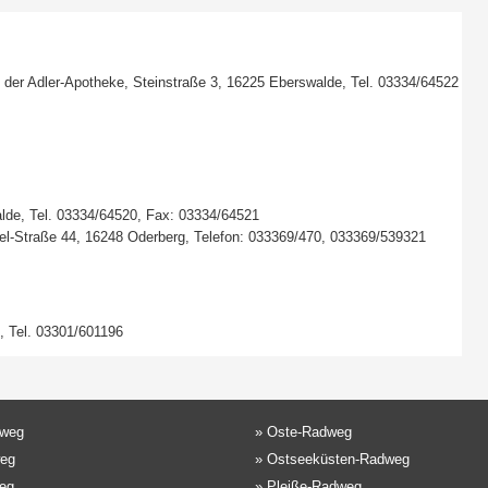
 der Adler-Apotheke, Steinstraße 3, 16225 Eberswalde, Tel. 03334/64522
alde, Tel. 03334/64520, Fax: 03334/64521
el-Straße 44, 16248 Oderberg, Telefon: 033369/470, 033369/539321
, Tel. 03301/601196
dweg
»
Oste-Radweg
eg
»
Ostseeküsten-Radweg
eg
»
Pleiße-Radweg