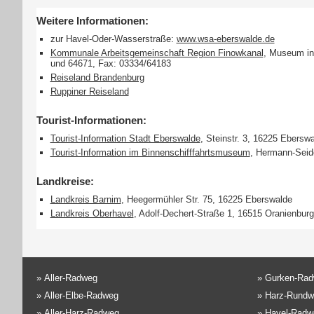
Weitere Informationen:
zur Havel-Oder-Wasserstraße:
www.wsa-eberswalde.de
Kommunale Arbeitsgemeinschaft Region Finowkanal
, Museum in
und 64671, Fax: 03334/64183
Reiseland Brandenburg
Ruppiner Reiseland
Tourist-Informationen:
Tourist-Information Stadt Eberswalde
, Steinstr. 3, 16225 Ebersw
Tourist-Information im Binnenschifffahrtsmuseum
, Hermann-Seid
Landkreise:
Landkreis Barnim
, Heegermühler Str. 75, 16225 Eberswalde
Landkreis Oberhavel
, Adolf-Dechert-Straße 1, 16515 Oranienburg
»
Aller-Radweg
»
Gurken-Ra
»
Aller-Elbe-Radweg
»
Harz-Rundw
»
Aller-Harz-Radweg
»
Havel-Radw