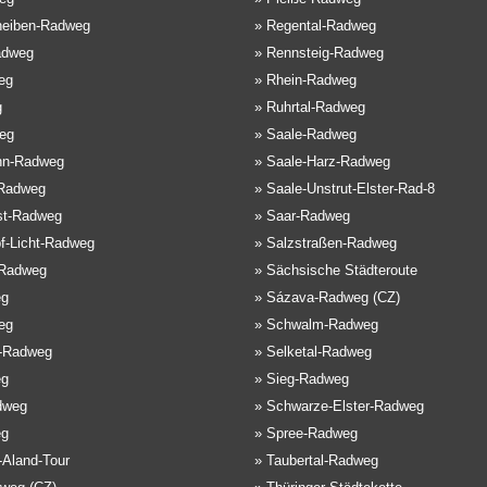
eiben-Radweg
»
Regental-Radweg
adweg
»
Rennsteig-Radweg
eg
»
Rhein-Radweg
g
»
Ruhrtal-Radweg
eg
»
Saale-Radweg
hn-Radweg
»
Saale-Harz-Radweg
Radweg
»
Saale-Unstrut-Elster-Rad-8
st-Radweg
»
Saar-Radweg
f-Licht-Radweg
»
Salzstraßen-Radweg
-Radweg
»
Sächsische Städteroute
eg
»
Sázava-Radweg (CZ)
eg
»
Schwalm-Radweg
e-Radweg
»
Selketal-Radweg
eg
»
Sieg-Radweg
dweg
»
Schwarze-Elster-Radweg
eg
»
Spree-Radweg
-Aland-Tour
»
Taubertal-Radweg