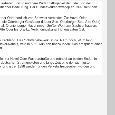
Seehafen Stettin und dem Wirtschaftsgebiet der Oder und der
litischer Bedeutung. Der Bundesverkehrswegeplan 1992 sieht den
der Oder nördlich von Schwedt verbindet. Zur Havel-Oder-
 die Oderberger Gewässer (Lieper See, Oderberger See, Alte Oder)
 Kanal, Oranienburger Havel nebst Großer Wehrarm Sachsenhausen,
lte Oder bis Bralitz, Verbindungskanal Hohensaaten Ost,
Deutschland. Das Schiffshebewerk ist ca. 60 m hoch, 94 m lang,
vel-Kanals, wird in nur 5 Minuten überwunden. Das entspricht einer
t.
llel zur Havel-Oder-Wasserstraße und mündet an beiden Enden in
 deutschen Stromgebieten und lange Zeit eine der wichtigsten
rrung ist er 1998 wieder für den Verkehr freigegeben worden und