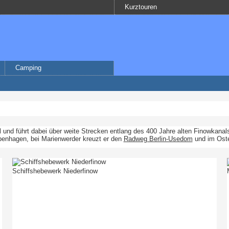
Kurztouren
Camping
 und führt dabei über weite Strecken entlang des 400 Jahre alten Finowkana
openhagen, bei Marienwerder kreuzt er den
Radweg Berlin-Usedom
und im Oste
Schiffshebewerk Niederfinow