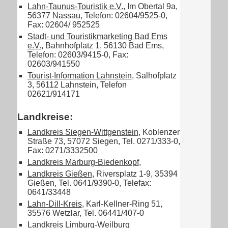
Lahn-Taunus-Touristik e.V.
, Im Obertal 9a,
56377 Nassau, Telefon: 02604/9525-0,
Fax: 02604/ 952525
Stadt- und Touristikmarketing Bad Ems
e.V.
, Bahnhofplatz 1, 56130 Bad Ems,
Telefon: 02603/9415-0, Fax:
02603/941550
Tourist-Information Lahnstein
, Salhofplatz
3, 56112 Lahnstein, Telefon
02621/914171
Landkreise:
Landkreis Siegen-Wittgenstein
, Koblenzer
Straße 73, 57072 Siegen, Tel. 0271/333-0,
Fax: 0271/3332500
Landkreis Marburg-Biedenkopf
,
Landkreis Gießen
, Riversplatz 1-9, 35394
Gießen, Tel. 0641/9390-0, Telefax:
0641/33448
Lahn-Dill-Kreis
, Karl-Kellner-Ring 51,
35576 Wetzlar, Tel. 06441/407-0
Landkreis Limburg-Weilburg