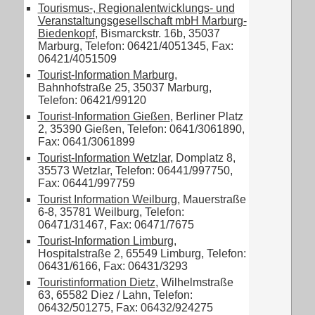
Tourismus-, Regionalentwicklungs- und
Veranstaltungsgesellschaft mbH Marburg-
Biedenkopf
, Bismarckstr. 16b, 35037
Marburg, Telefon: 06421/4051345, Fax:
06421/4051509
Tourist-Information Marburg
,
Bahnhofstraße 25, 35037 Marburg,
Telefon: 06421/99120
Tourist-Information Gießen
, Berliner Platz
2, 35390 Gießen, Telefon: 0641/3061890,
Fax: 0641/3061899
Tourist-Information Wetzlar
, Domplatz 8,
35573 Wetzlar, Telefon: 06441/997750,
Fax: 06441/997759
Tourist Information Weilburg
, Mauerstraße
6-8, 35781 Weilburg, Telefon:
06471/31467, Fax: 06471/7675
Tourist-Information Limburg
,
Hospitalstraße 2, 65549 Limburg, Telefon:
06431/6166, Fax: 06431/3293
Touristinformation Dietz
, Wilhelmstraße
63, 65582 Diez / Lahn, Telefon:
06432/501275, Fax: 06432/924275