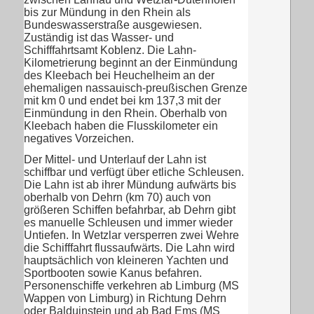
bis zur Mündung in den Rhein als
Bundeswasserstraße ausgewiesen.
Zuständig ist das Wasser- und
Schifffahrtsamt Koblenz. Die Lahn-
Kilometrierung beginnt an der Einmündung
des Kleebach bei Heuchelheim an der
ehemaligen nassauisch-preußischen Grenze
mit km 0 und endet bei km 137,3 mit der
Einmündung in den Rhein. Oberhalb von
Kleebach haben die Flusskilometer ein
negatives Vorzeichen.
Der Mittel- und Unterlauf der Lahn ist
schiffbar und verfügt über etliche Schleusen.
Die Lahn ist ab ihrer Mündung aufwärts bis
oberhalb von Dehrn (km 70) auch von
größeren Schiffen befahrbar, ab Dehrn gibt
es manuelle Schleusen und immer wieder
Untiefen. In Wetzlar versperren zwei Wehre
die Schifffahrt flussaufwärts. Die Lahn wird
hauptsächlich von kleineren Yachten und
Sportbooten sowie Kanus befahren.
Personenschiffe verkehren ab Limburg (MS
Wappen von Limburg) in Richtung Dehrn
oder Balduinstein und ab Bad Ems (MS