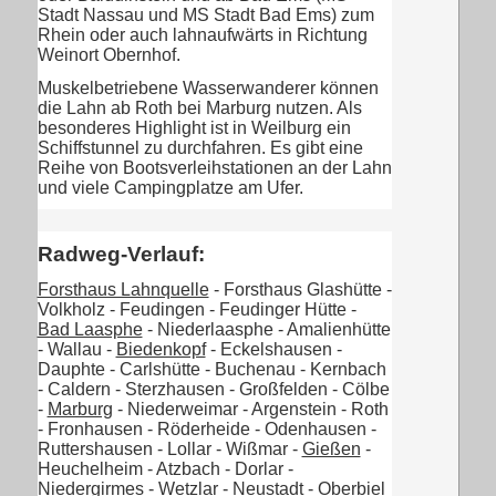
Stadt Nassau und MS Stadt Bad Ems) zum
Rhein oder auch lahnaufwärts in Richtung
Weinort Obernhof.
Muskelbetriebene Wasserwanderer können
die Lahn ab Roth bei Marburg nutzen. Als
besonderes Highlight ist in Weilburg ein
Schiffstunnel zu durchfahren. Es gibt eine
Reihe von Bootsverleihstationen an der Lahn
und viele Campingplatze am Ufer.
Radweg-Verlauf:
Forsthaus Lahnquelle
- Forsthaus Glashütte -
Volkholz - Feudingen - Feudinger Hütte -
Bad Laasphe
- Niederlaasphe - Amalienhütte
- Wallau -
Biedenkopf
- Eckelshausen -
Dauphte - Carlshütte - Buchenau - Kernbach
- Caldern - Sterzhausen - Großfelden - Cölbe
-
Marburg
- Niederweimar - Argenstein - Roth
- Fronhausen - Röderheide - Odenhausen -
Ruttershausen - Lollar - Wißmar -
Gießen
-
Heuchelheim - Atzbach - Dorlar -
Niedergirmes -
Wetzlar
- Neustadt - Oberbiel