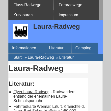
Fluss-Radwege
Fernradwege
Kurztouren
Impressum
Laura-Radweg
Informationen
Literatur
Camping
Start
:
»
Laura-Radweg
» Literatur
Laura-Radweg
Literatur:
Flyer Laura-Radweg
- Radwandern
entlang der ehemalihen Laura-
Schmalspurbahn
Fahrradkarte Weimar, Erfurt, Kranichfeld,
Jena, Bad Sulza
, Maßstab 1:50.000,