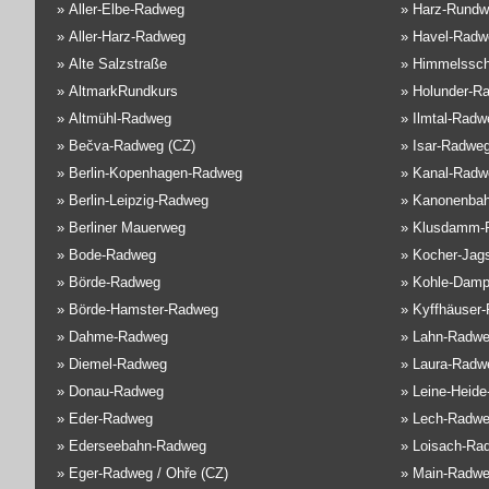
»
Aller-Elbe-Radweg
»
Harz-Rundw
»
Aller-Harz-Radweg
»
Havel-Radw
»
Alte Salzstraße
»
Himmelssch
»
AltmarkRundkurs
»
Holunder-R
»
Altmühl-Radweg
»
Ilmtal-Radw
»
Bečva-Radweg (CZ)
»
Isar-Radwe
»
Berlin-Kopenhagen-Radweg
»
Kanal-Radw
»
Berlin-Leipzig-Radweg
»
Kanonenba
»
Berliner Mauerweg
»
Klusdamm-
»
Bode-Radweg
»
Kocher-Jag
»
Börde-Radweg
»
Kohle-Damp
»
Börde-Hamster-Radweg
»
Kyffhäuser
»
Dahme-Radweg
»
Lahn-Radw
»
Diemel-Radweg
»
Laura-Radw
»
Donau-Radweg
»
Leine-Heid
»
Eder-Radweg
»
Lech-Radw
»
Ederseebahn-Radweg
»
Loisach-Ra
»
Eger-Radweg / Ohře (CZ)
»
Main-Radw