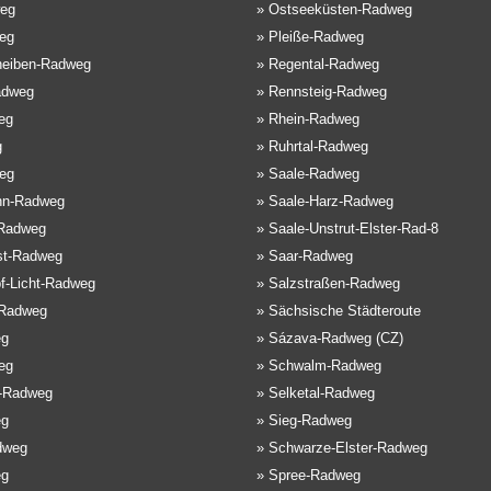
eg
»
Ostseeküsten-Radweg
eg
»
Pleiße-Radweg
eiben-Radweg
»
Regental-Radweg
adweg
»
Rennsteig-Radweg
eg
»
Rhein-Radweg
g
»
Ruhrtal-Radweg
eg
»
Saale-Radweg
hn-Radweg
»
Saale-Harz-Radweg
Radweg
»
Saale-Unstrut-Elster-Rad-8
st-Radweg
»
Saar-Radweg
f-Licht-Radweg
»
Salzstraßen-Radweg
-Radweg
»
Sächsische Städteroute
eg
»
Sázava-Radweg (CZ)
eg
»
Schwalm-Radweg
e-Radweg
»
Selketal-Radweg
eg
»
Sieg-Radweg
dweg
»
Schwarze-Elster-Radweg
eg
»
Spree-Radweg