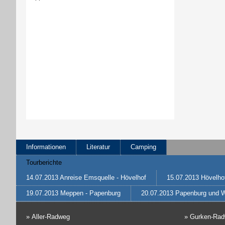
Informationen
Literatur
Camping
Tourberichte
14.07.2013 Anreise Emsquelle - Hövelhof
15.07.2013 Hövelhof
19.07.2013 Meppen - Papenburg
20.07.2013 Papenburg und W
»
Aller-Radweg
»
Gurken-Ra