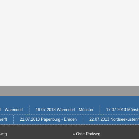
 - Warendorf
16.07.2013 Warendorf - Münster
17.07.2013 Münste
erft
21.07.2013 Papenburg - Emden
22.07.2013 Nordseeküstenr
dweg
»
Oste-Radweg