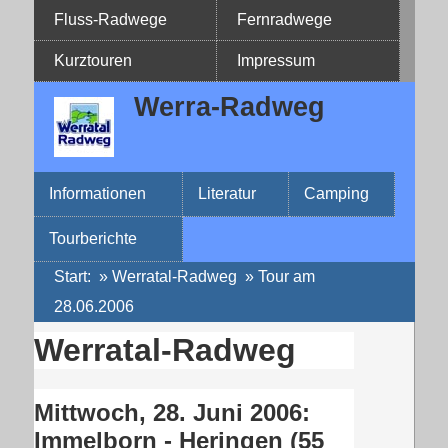
Fluss-Radwege
Fernradwege
Kurztouren
Impressum
Werra-Radweg
Informationen
Literatur
Camping
Tourberichte
Start
:
»
Werratal-Radweg
» Tour am
28.06.2006
Werratal-Radweg
Mittwoch, 28. Juni 2006:
Immelborn - Heringen (55