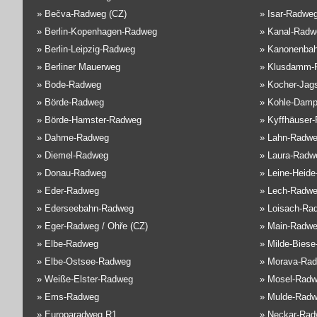
»
Bečva-Radweg (CZ)
»
Isar-Radwe
»
Berlin-Kopenhagen-Radweg
»
Kanal-Radw
»
Berlin-Leipzig-Radweg
»
Kanonenba
»
Berliner Mauerweg
»
Klusdamm-
»
Bode-Radweg
»
Kocher-Jag
»
Börde-Radweg
»
Kohle-Damp
»
Börde-Hamster-Radweg
»
Kyffhäuser
»
Dahme-Radweg
»
Lahn-Radw
»
Diemel-Radweg
»
Laura-Radw
»
Donau-Radweg
»
Leine-Heid
»
Eder-Radweg
»
Lech-Radw
»
Ederseebahn-Radweg
»
Loisach-Ra
»
Eger-Radweg / Ohře (CZ)
»
Main-Radw
»
Elbe-Radweg
»
Milde-Biese
»
Elbe-Ostsee-Radweg
»
Morava-Rad
»
Weiße-Elster-Radweg
»
Mosel-Rad
»
Ems-Radweg
»
Mulde-Rad
»
Europaradweg R1
»
Neckar-Rad