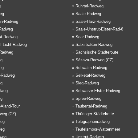
g
»
Ruhrtal-Radweg
eg
»
Saale-Radweg
hn-Radweg
»
Saale-Harz-Radweg
Radweg
»
Saale-Unstrut-Elster-Rad-8
st-Radweg
»
Saar-Radweg
f-Licht-Radweg
»
Salzstraßen-Radweg
-Radweg
»
Sächsische Städteroute
eg
»
Sázava-Radweg (CZ)
eg
»
Schwalm-Radweg
e-Radweg
»
Selketal-Radweg
eg
»
Sieg-Radweg
dweg
»
Schwarze-Elster-Radweg
eg
»
Spree-Radweg
-Aland-Tour
»
Taubertal-Radweg
weg (CZ)
»
Thüringer Städtekette
weg
»
Telegraphenradweg
weg
»
Teufelsmoor-Wattenmeer
weg
»
Unstrut-Radweg