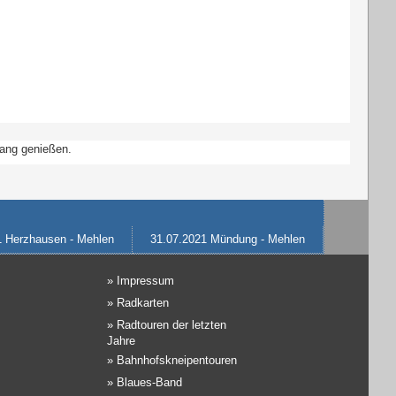
gang genießen.
1 Herzhausen - Mehlen
31.07.2021 Mündung - Mehlen
»
Impressum
»
Radkarten
»
Radtouren der letzten
Jahre
»
Bahnhofskneipentouren
»
Blaues-Band