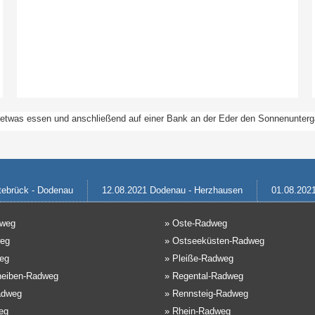
t etwas essen und anschließend auf einer Bank an der Eder den Sonnenunter
tebrück - Dodenau
12.08.2021 Dodenau - Herzhausen
01.08.202
dweg
»
Oste-Radweg
eg
»
Ostseeküsten-Radweg
eg
»
Pleiße-Radweg
eiben-Radweg
»
Regental-Radweg
adweg
»
Rennsteig-Radweg
eg
»
Rhein-Radweg