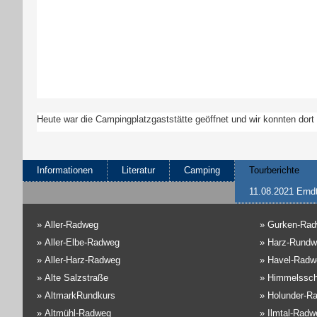
Heute war die Campingplatzgaststätte geöffnet und wir konnten dor
Informationen
Literatur
Camping
Tourberichte
11.08.2021 Ernd
»
Aller-Radweg
»
Gurken-Ra
»
Aller-Elbe-Radweg
»
Harz-Rundw
»
Aller-Harz-Radweg
»
Havel-Radw
»
Alte Salzstraße
»
Himmelssch
»
AltmarkRundkurs
»
Holunder-R
»
Altmühl-Radweg
»
Ilmtal-Radw