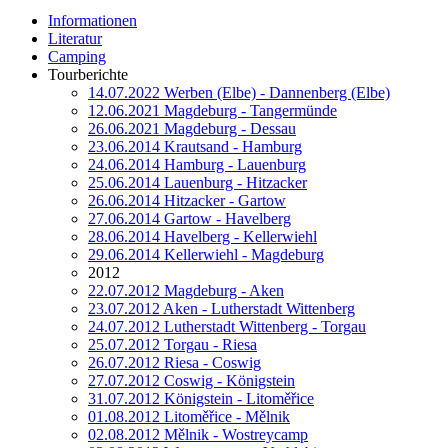
Informationen
Literatur
Camping
Tourberichte
14.07.2022 Werben (Elbe) - Dannenberg (Elbe)
12.06.2021 Magdeburg - Tangermünde
26.06.2021 Magdeburg - Dessau
23.06.2014 Krautsand - Hamburg
24.06.2014 Hamburg - Lauenburg
25.06.2014 Lauenburg - Hitzacker
26.06.2014 Hitzacker - Gartow
27.06.2014 Gartow - Havelberg
28.06.2014 Havelberg - Kellerwiehl
29.06.2014 Kellerwiehl - Magdeburg
2012
22.07.2012 Magdeburg - Aken
23.07.2012 Aken - Lutherstadt Wittenberg
24.07.2012 Lutherstadt Wittenberg - Torgau
25.07.2012 Torgau - Riesa
26.07.2012 Riesa - Coswig
27.07.2012 Coswig - Königstein
31.07.2012 Königstein - Litoměřice
01.08.2012 Litoměřice - Mělnik
02.08.2012 Mělnik - Wostreycamp