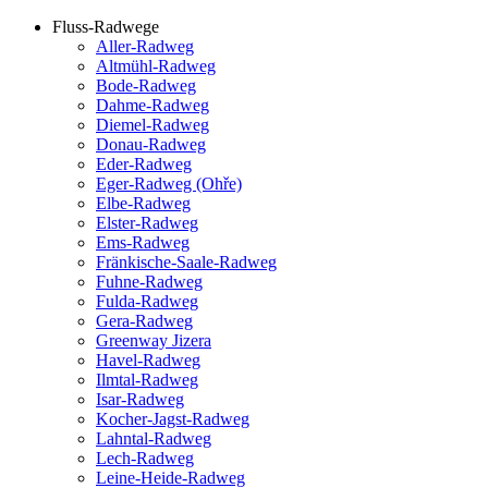
Fluss-Radwege
Aller-Radweg
Altmühl-Radweg
Bode-Radweg
Dahme-Radweg
Diemel-Radweg
Donau-Radweg
Eder-Radweg
Eger-Radweg (Ohře)
Elbe-Radweg
Elster-Radweg
Ems-Radweg
Fränkische-Saale-Radweg
Fuhne-Radweg
Fulda-Radweg
Gera-Radweg
Greenway Jizera
Havel-Radweg
Ilmtal-Radweg
Isar-Radweg
Kocher-Jagst-Radweg
Lahntal-Radweg
Lech-Radweg
Leine-Heide-Radweg