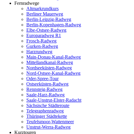
Fernradwege
Altmarkrundkurs
Berliner Mauerweg
Berlin-Leipzig-Radweg
Berlin-Kopenhagen-Radweg
Elbe-Ostsee-Radweg
Europaradweg R1
Frosch-Radweg
Gurken-Radweg
Harzrundweg
Main-Donau-Kanal-Radweg
Mittellandkanal-Radweg
Nordseeküsten-Radweg
Nord-Ostsee-Kanal-Radweg
Oder-Spree-Tour
Ostseeküsten-Radweg
Rennsteig-Radweg
Saale-Harz-Radweg
Saale-Unstrut-Elster-Radacht
Sächsische Städteroute
Telegraphenradweg
Thüringer Städtekette
Teufelsmoor-Wattenmeer
Unstrut-Werra-Radweg
Kurztouren