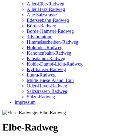
Aller-Elbe-Radweg
Aller-Harz-Radweg
Alte Salzstrasse
Ederseebahn-Radweg
Börde-Radweg
Börde-Hamster-Radweg
3-Fährentour
Himmelsscheiben-Radweg
Holunder-Radweg
Kanonenbahn-Radweg
Klusdamm-Radweg
Kohle-Dampf-Licht-Radweg
Kyffhäuser-Radweg
Laura-Radweg
Milde-Biese-Aland-Tour
Oder-Havel-Radweg
Salzstrassen-Radweg
Sülze-Radweg
Impressum
Elbe-Radweg