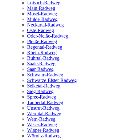
Loisach-Radweg
Main-Radweg
Mosel-Radweg
Mulde-Radweg
Neckartal-Radweg
Oste-Radweg
Oder-Neiße-Radweg
Pleiße-Radweg
Regental-Radweg
Rhein-Radweg
Ruhrtal-Radweg
Saale-Radweg
Saar-Radweg
Schwalm-Radweg
Schwarze-Elster-Radweg
Selketal-Radweg
Sieg-Radweg
Spree-Radweg
Taubertal-Radweg
Unstrut-Radweg
Werratal-Radweg
Wern-Radweg
Weser-Radweg
Wipper-Radweg
Wörnitz-Radweg