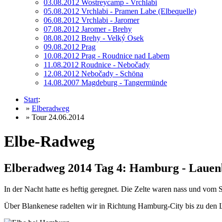
03.08.2012 Wostreycamp - Vrchlabi
05.08.2012 Vrchlabi - Pramen Labe (Elbequelle)
06.08.2012 Vrchlabi - Jaromer
07.08.2012 Jaromer - Brehy
08.08.2012 Brehy - Velký Osek
09.08.2012 Prag
10.08.2012 Prag - Roudnice nad Labem
11.08.2012 Roudnice - Nebočady
12.08.2012 Nebočady - Schöna
14.08.2007 Magdeburg - Tangermünde
Start
:
»
Elberadweg
» Tour 24.06.2014
Elbe-Radweg
Elberadweg 2014 Tag 4: Hamburg - Lauen
In der Nacht hatte es heftig geregnet. Die Zelte waren nass und vom
Über Blankenese radelten wir in Richtung Hamburg-City bis zu den L