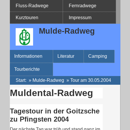
Fluss-Radwege
Fernradwege
Kurztouren
Impressum
Mulde-Radweg
Informationen
Literatur
Camping
Tourberichte
Start
:
»
Mulde-Radweg
» Tour am 30.05.2004
Muldental-Radweg
Tagestour in der Goitzsche
zu Pfingsten 2004
Der nächste Tag war trüb und stand ganz im